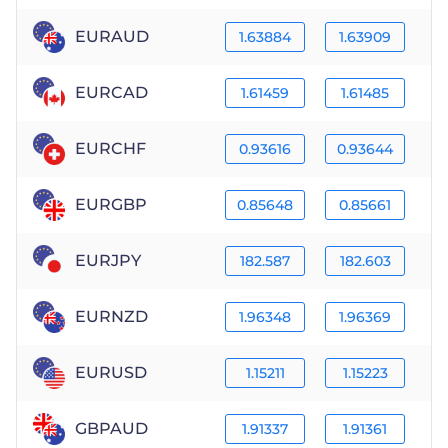
EURAUD
1.63884
1.63909
EURCAD
1.61459
1.61485
EURCHF
0.93616
0.93644
EURGBP
0.85648
0.85661
EURJPY
182.587
182.603
EURNZD
1.96348
1.96369
EURUSD
1.15211
1.15223
GBPAUD
1.91337
1.91361