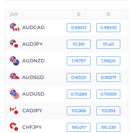
|
Trader
Partners
品种
卖
买
AUDCAD
0.98512
0.98530
AUDJPY
111.391
111.411
AUDNZD
1.19797
1.19820
AUDSGD
0.90221
0.90271
AUDUSD
0.70289
0.70309
CADJPY
113.068
113.093
CHFJPY
195.017
195.039