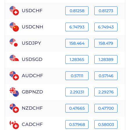
USDCHF
0.81258
0.81273
USDCNH
6.74793
6.74943
USDJPY
158.464
158.479
USDSGD
1.28365
1.28389
AUDCHF
0.57111
0.57146
GBPNZD
2.29231
2.29276
NZDCHF
0.47665
0.47700
CADCHF
0.57968
0.58003