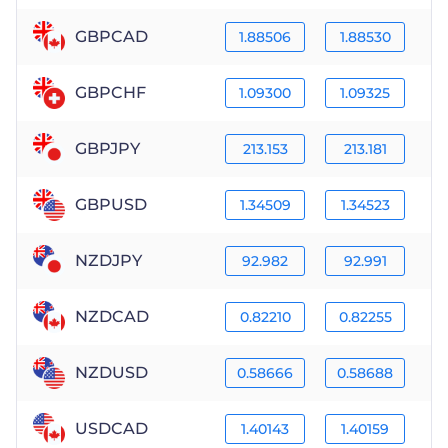
GBPCAD
1.88506
1.88530
GBPCHF
1.09300
1.09325
GBPJPY
213.153
213.181
GBPUSD
1.34509
1.34523
NZDJPY
92.982
92.991
NZDCAD
0.82210
0.82255
NZDUSD
0.58666
0.58688
USDCAD
1.40143
1.40159