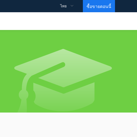
ไทย
ซื้อขายตอนนี้
ข้อมูลจำเพาะการซื้อขาย
สนับสนุน
ข้อมูลเชิงลึก
วิดีโอการศึกษา
รายละเอียดสัญญา
วิธีการเปิดบัญชี？
สเปรด
วิธีการเริ่มต้นการซื้อขาย？
วิธีทำกำไร？
ข้อมูล
MARTIN VIDEO
บัญชีซื้อขาย
คำถามที่พบบ่อย
ความเคลื่อนไหวของดัชนี
หน่วยการสร้างพื้นฐาน
ข้อตกลงและเงื่อนไข
บัญชี ECN
คำสั่งซื้อขายของธนาคารเพื่อการลงทุน
ระดับ 1
บัญชีเลเวอเรจสูง
Gold ETF
ระดับ 2
บัญชีอิสลาม
EIA Crude Oil