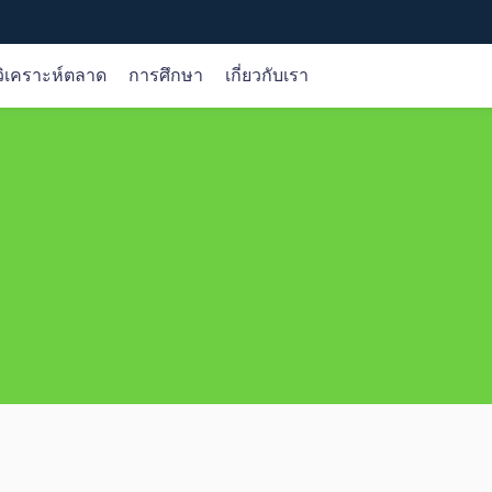
ิเคราะห์ตลาด
การศึกษา
เกี่ยวกับเรา
ตราสาร
การวิเคราะห์ตลาด
หลักสูตรออนไลน์
บริษัท
Forex
การวิเคราะห์การซื้อขาย
ขั้นพื้นฐาน
เกี่ยวกับเรา
หลากหลายรวมถึงแพลตฟอร์มการซื้อขาย iOS, Android, เว็บ
สินค้าโภคภัณฑ์
โอกาส
เงื่อนไข
การคุ้มครองเงินของลูกค้า
ดัชนี
วิจัย
ผลิตภัณฑ์
ใบอนุญาต
หุ้น
ปฏิทินเศรษฐกิจ
การซื้อขาย
เลือกเรา
สกุลเงินดิจิทัล
ปัจจัยพื้นฐาน
เทคนิค
gle Play
Web Trader