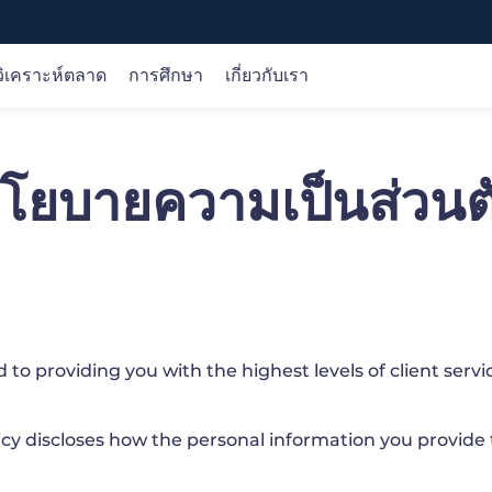
ิเคราะห์ตลาด
การศึกษา
เกี่ยวกับเรา
ตราสาร
การวิเคราะห์ตลาด
หลักสูตรออนไลน์
บริษัท
โยบายความเป็นส่วนต
Forex
การวิเคราะห์การซื้อขาย
ขั้นพื้นฐาน
เกี่ยวกับเรา
หลากหลายรวมถึงแพลตฟอร์มการซื้อขาย iOS, Android, เว็บ
สินค้าโภคภัณฑ์
โอกาส
เงื่อนไข
การคุ้มครองเงินของลูกค้า
ดัชนี
วิจัย
ผลิตภัณฑ์
ใบอนุญาต
หุ้น
ปฏิทินเศรษฐกิจ
การซื้อขาย
เลือกเรา
สกุลเงินดิจิทัล
ปัจจัยพื้นฐาน
เทคนิค
to providing you with the highest levels of client servi
gle Play
Web Trader
y discloses how the personal information you provide to