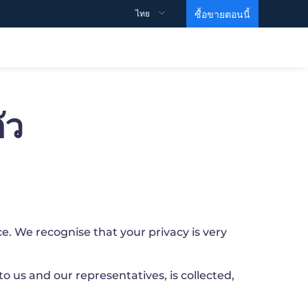
ไทย
ซื้อขายตอนนี้
ข้อมูลจำเพาะการซื้อขาย
สนับสนุน
ัว
ข้อมูลเชิงลึก
วิดีโอการศึกษา
รายละเอียดสัญญา
วิธีการเปิดบัญชี？
สเปรด
วิธีการเริ่มต้นการซื้อขาย？
วิธีทำกำไร？
ข้อมูล
MARTIN VIDEO
บัญชีซื้อขาย
คำถามที่พบบ่อย
ความเคลื่อนไหวของดัชนี
หน่วยการสร้างพื้นฐาน
ข้อตกลงและเงื่อนไข
บัญชี ECN
คำสั่งซื้อขายของธนาคารเพื่อการลงทุน
ระดับ 1
บัญชีเลเวอเรจสูง
Gold ETF
ระดับ 2
บัญชีอิสลาม
ce. We recognise that your privacy is very
EIA Crude Oil
 us and our representatives, is collected,