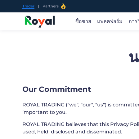
Trader
|
Partners
ซื้อขาย
แพลตฟอร์ม
การว
ซื้อขายในตลาดโลก
ซื้อขายได้ทุกที่
ข่าวเกี่ยวกับตลาดและการวิจัย
ภาพรวมการศึกษา
เกี่ยวกับ ROYAL TRADING
น
ซื้อขายสินค้า 70+ ในตลาดทั่วโลกรวมถึง ค่าเงิน ทอง.
ผลิตภัณฑ์ของเรารองรับวิธีการดาวน์โหลดและใช้งานที่
รับทราบข้อมูลเชิงลึกของตลาดแบบเรียลไทม์ แนวคิด
ROYAL TRADING ช่วยคุณในทุกขั้นตอนของเส้นทางการ
เราเป็นผู้ให้บริการการซื้อขายออนไลน์ที่เชื่อถือ ได้ให้คุณ
น้ำมัน. หุ้น. ดัชนี สกุลเงินดิจิทัล ยอดนิยมและอื่น ๆ เราจะ
และ MT5
ทางการซื้อขายที่นำไปใช้ได้จริง และคำแนะนำอย่างมือ
ซื้อขายของคุณ
เข้าถึงโอกาสในการซื้อขายตลาดการเงินทั่วโลกผ่าน
ภาพรวม >
เพิ่มสินค้าที่น่าสนใจต่อไป
อาชีพ
แพลตฟอร์มและแอพที่เป็นนวัตกรรมของเรา
ภาพรวม >
Our Commitment
เปิดบัญชี
เปิดบัญชี
ROYAL TRADING ("we", "our", "us") is committed 
หรือ
หรือ
ลองสาธิตฟรี
ลองสาธิตฟรี
important to you.
App Store
Goo
ROYAL TRADING believes that this Privacy Polic
used, held, disclosed and disseminated.