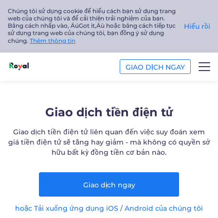
Chúng tôi sử dụng cookie để hiểu cách bạn sử dụng trang
web của chúng tôi và để cải thiện trải nghiệm của bạn.
Bằng cách nhấp vào‚ ÄúGot it‚Äù hoặc bằng cách tiếp tục
Hiểu rồi
sử dụng trang web của chúng tôi, bạn đồng ý sử dụng
chúng.
Thêm thông tin
GIAO DỊCH NGAY
GIAO DỊCH
Giao dịch tiền điện tử
NỀN TẢNG
Giao dịch tiền điện tử liên quan đến việc suy đoán xem
giá tiền điện tử sẽ tăng hay giảm - mà không có quyền sở
PHÂN TÍCH
hữu bất kỳ đồng tiền cơ bản nào.
GIÁO DỤC
Giao dịch ngay
Công ty
hoặc Tải xuống ứng dụng iOS / Android của chúng tôi
Tiếng Việt