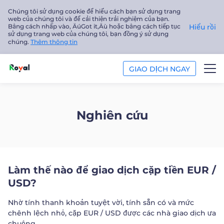
Chúng tôi sử dụng cookie để hiểu cách bạn sử dụng trang
web của chúng tôi và để cải thiện trải nghiệm của bạn.
Bằng cách nhấp vào‚ ÄúGot it‚Äù hoặc bằng cách tiếp tục
Hiểu rồi
sử dụng trang web của chúng tôi, bạn đồng ý sử dụng
chúng.
Thêm thông tin
GIAO DỊCH NGAY
GIAO DỊCH
Nghiên cứu
NỀN TẢNG
PHÂN TÍCH
Làm thế nào để giao dịch cặp tiền EUR /
GIÁO DỤC
USD?
Công ty
Nhờ tính thanh khoản tuyệt vời, tính sẵn có và mức
chênh lệch nhỏ, cặp EUR / USD được các nhà giao dịch ưa
Tiếng Việt
chuộng.